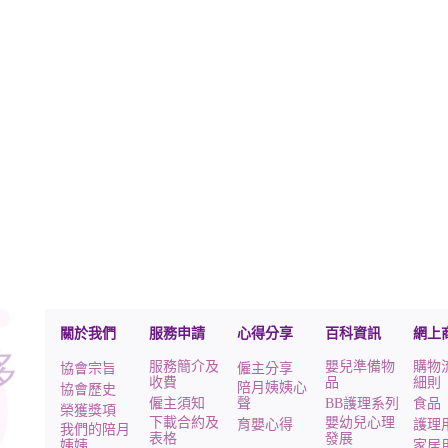
關於我們
服務申請
心得分享
百科資訊
網上
服務簡介及
嬰兒準備物
購物
協會宗旨
僱主分享
收費
品
細則
陪月姨姨心
協會歷史
僱主須知
聲
BB護理系列
食品
榮獲獎項
下載合約及
嬰幼兒心理
育嬰心得
護理
我們的陪月
表格
發展
姨姨
家居