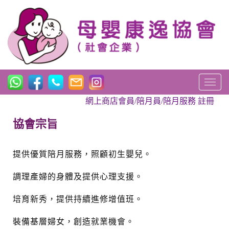
T
o
網上商店會員/陪月員/陪月服務 註冊
g
g
協會宗旨
l
e
n
提供優質陪月服務，照顧初生嬰兒。
a
v
調理產婦的身體及提供心理支援。
i
g
培育新秀，提供持續進修增值班。
a
t
裝備基層婦女，創造就業機會。