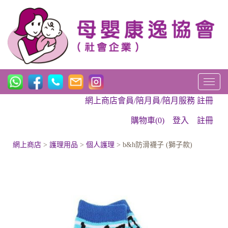
T
o
網上商店會員/陪月員/陪月服務 註冊
g
g
購物車(0)
登入
註冊
l
e
網上商店
>
護理用品
>
個人護理
> b&h防滑襪子 (獅子款)
n
a
v
i
g
a
t