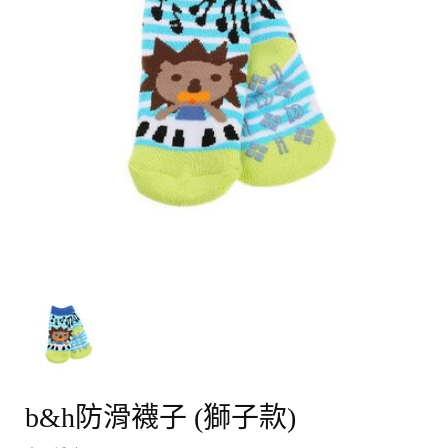
i
o
n
b&h防滑襪子 (獅子款)