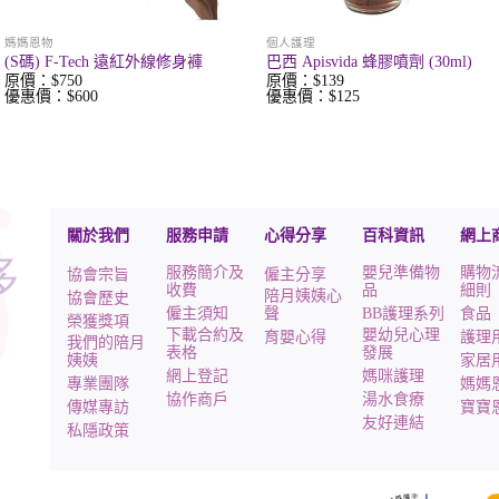
媽媽恩物
個人護理
(S碼) F-Tech 遠紅外線修身褲
巴西 Apisvida 蜂膠噴劑 (30ml)
原價：$750
原價：$139
優惠價：$600
優惠價：$125
關於我們
服務申請
心得分享
百科資訊
網上
服務簡介及
嬰兒準備物
購物
協會宗旨
僱主分享
收費
品
細則
陪月姨姨心
協會歷史
僱主須知
聲
BB護理系列
食品
榮獲獎項
下載合約及
嬰幼兒心理
育嬰心得
護理
我們的陪月
表格
發展
姨姨
家居
網上登記
媽咪護理
專業團隊
媽媽
協作商戶
湯水食療
傳媒專訪
寶寶
友好連結
私隱政策