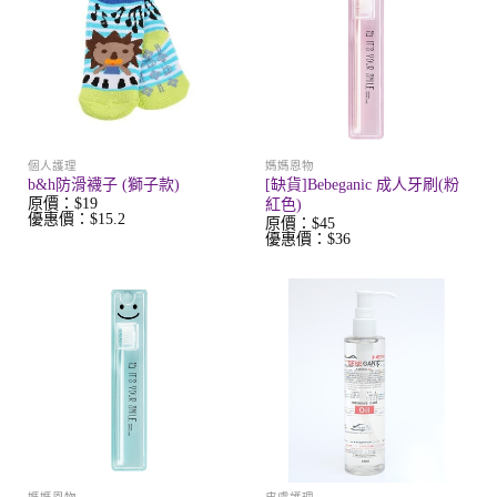
個人護理
媽媽恩物
b&h防滑襪子 (獅子款)
[缺貨]Bebeganic 成人牙刷(粉
原價：$19
紅色)
優惠價：$15.2
原價：$45
優惠價：$36