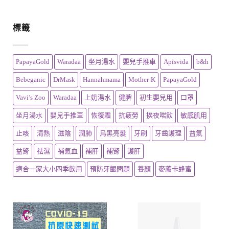
標籤
PapayaGold
Waradaa
坐月湯水
嬰兒手推車
Apisvida
b&h
Bebeganic
DrMask
Hannahmama
Mother-K
PapayaGold
Vavi’s Zoo
Waradaa
上奶湯水
健脾
初生嬰兒用
口罩
坐月湯水
嬰兒手推車
恢復霜
抗疲勞
挨夜啱飲
敏感肌用
止咳
清熱
滋陰
潤肺
烏黑亮髮
牙刷
牙齒護理
益氣
益腎
祛濕
補氣血
補肝
補腎
護肝
適合一家大小四季飲用
預防牙齦問題
養顏
麥蘆卡蜂蜜