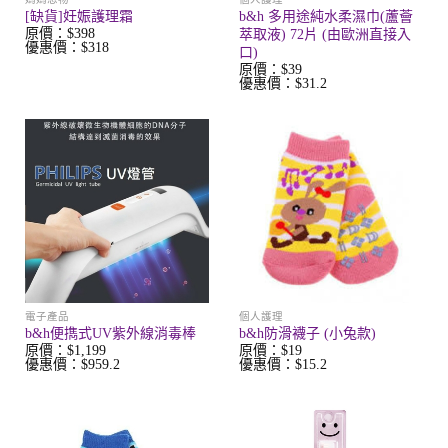
[缺貨]妊娠護理霜
b&h 多用途純水柔濕巾(蘆薈
原價：$398
萃取液) 72片 (由歐洲直接入
優惠價：$318
口)
原價：$39
優惠價：$31.2
電子產品
個人護理
b&h便擕式UV紫外線消毒棒
b&h防滑襪子 (小兔款)
原價：$1,199
原價：$19
優惠價：$959.2
優惠價：$15.2