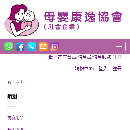
T
o
網上商店會員/陪月員/陪月服務 註冊
g
g
購物車(0)
登入
註冊
l
e
網上商店
n
a
類別
v
i
g
a
抗疫用品
t