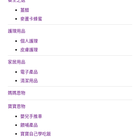
養生之選
i
o
薑醋
n
麥蘆卡蜂蜜
護理用品
個人護理
皮膚護理
家居用品
電子產品
清潔用品
媽媽恩物
寶寶恩物
嬰兒手推車
餵哺產品
寶寶自己學吃飯